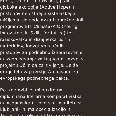
Fresk), Deep Time Walk-a, praks
globoke ekologije (Active Hope) in
pristopov celostnega sistemskega
mišljenja. Je sodelavka izobraževalnih
programov EIT Climate-KIC (Young
Innovators in Skills for future) ter
raziskovalka in dizajnerka učnih
materialov, inovativnih učnih
pristopov za podnebno izobraževanje
in izobraževanje za trajnostni razvoj v
projektu Učilnica za življenje. Je že
drugo leto zapovrstjo Ambasadorka
evropskega podnebnega pakta.
Po izobrazbi je univerzitetna
diplomirana literarna komparativistka
in hispanistka (Filozofska fakulteta v
Ljubljani) in ima specializacijo iz
Trajnosti, okoljske etike in okoljskega