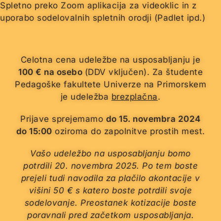
Spletno preko Zoom aplikacija za videoklic in z
uporabo sodelovalnih spletnih orodji (Padlet ipd.)
Celotna cena udeležbe na usposabljanju je
100 € na osebo
(DDV vključen). Za študente
Pedagoške fakultete Univerze na Primorskem
je udeležba
brezplačna
.
Prijave sprejemamo
do 15. novembra 2024
do 15:00
oziroma do zapolnitve prostih mest.
Vašo udeležbo na usposabljanju bomo
potrdili 20. novembra 2025. Po tem boste
prejeli tudi navodila za plačilo akontacije v
višini 50 € s katero boste potrdili svoje
sodelovanje. Preostanek kotizacije boste
poravnali pred začetkom usposabljanja.