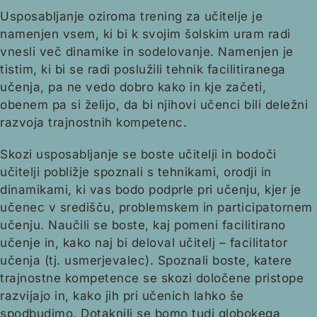
Usposabljanje oziroma trening za učitelje je
namenjen vsem, ki bi k svojim šolskim uram radi
vnesli več dinamike in sodelovanje. Namenjen je
tistim, ki bi se radi poslužili tehnik facilitiranega
učenja, pa ne vedo dobro kako in kje začeti,
obenem pa si želijo, da bi njihovi učenci bili deležni
razvoja trajnostnih kompetenc.
Skozi usposabljanje se boste učitelji in bodoči
učitelji pobližje spoznali s tehnikami, orodji in
dinamikami, ki vas bodo podprle pri učenju, kjer je
učenec v središču, problemskem in participatornem
učenju. Naučili se boste, kaj pomeni facilitirano
učenje in, kako naj bi deloval učitelj – facilitator
učenja (tj. usmerjevalec). Spoznali boste, katere
trajnostne kompetence se skozi določene pristope
razvijajo in, kako jih pri učenich lahko še
spodbudimo. Dotaknili se bomo tudi globokega