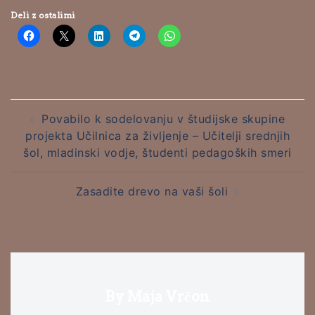
Deli z ostalimi
Post
Povabilo k sodelovanju v študijske skupine
navigation
projekta Učilnica za življenje – Učitelji srednjih
šol, mladinski vodje, študenti pedagoških smeri
Zasadite drevo na vaši šoli
By Maja Vrčon