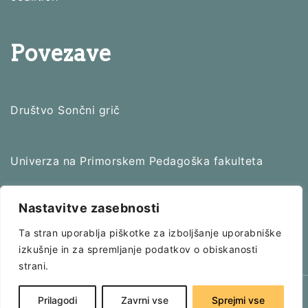
Povezave
Društvo Sončni grič
Univerza na Primorskem Pedagoška fakulteta
Nastavitve zasebnosti
EUKI
Ta stran uporablja piškotke za izboljšanje uporabniške
izkušnje in za spremljanje podatkov o obiskanosti
strani.
© 2026 Učilnica za življenje |
Politika zasebnosti
|
Prilagodi
Zavrni vse
Sprejmi vse